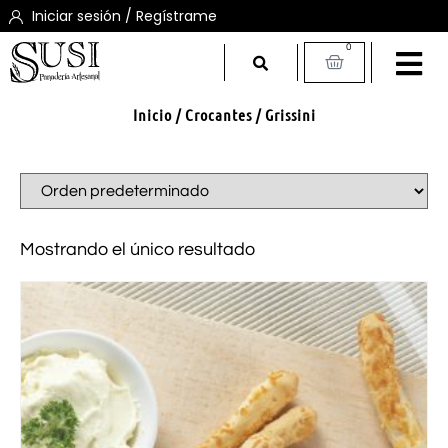
Iniciar sesión / Regístrame
0
Inicio
/
Crocantes
/ Grissini
Mostrando el único resultado